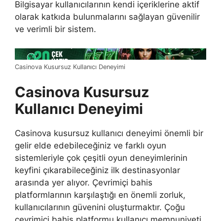
Bilgisayar kullanıcılarının kendi içeriklerine aktif
olarak katkıda bulunmalarını sağlayan güvenilir
ve verimli bir sistem.
Casinova Kusursuz Kullanıcı Deneyimi
Casinova Kusursuz
Kullanıcı Deneyimi
Casinova kusursuz kullanıcı deneyimi önemli bir
gelir elde edebileceğiniz ve farklı oyun
sistemleriyle çok çeşitli oyun deneyimlerinin
keyfini çıkarabileceğiniz ilk destinasyonlar
arasında yer alıyor. Çevrimiçi bahis
platformlarının karşılaştığı en önemli zorluk,
kullanıcılarının güvenini oluşturmaktır. Çoğu
çevrimiçi bahis platformu kullanıcı memnuniyeti