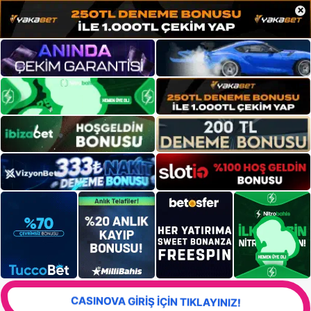
×
CASINOVA GİRİŞ İÇİN TIKLAYINIZ!