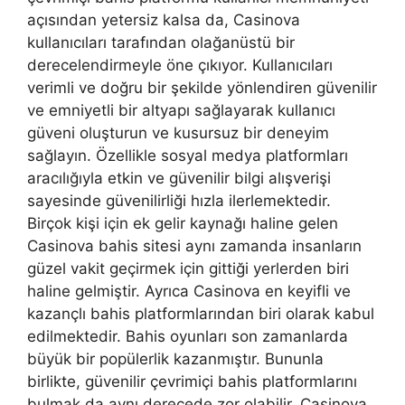
açısından yetersiz kalsa da, Casinova
kullanıcıları tarafından olağanüstü bir
derecelendirmeyle öne çıkıyor. Kullanıcıları
verimli ve doğru bir şekilde yönlendiren güvenilir
ve emniyetli bir altyapı sağlayarak kullanıcı
güveni oluşturun ve kusursuz bir deneyim
sağlayın. Özellikle sosyal medya platformları
aracılığıyla etkin ve güvenilir bilgi alışverişi
sayesinde güvenilirliği hızla ilerlemektedir.
Birçok kişi için ek gelir kaynağı haline gelen
Casinova bahis sitesi aynı zamanda insanların
güzel vakit geçirmek için gittiği yerlerden biri
haline gelmiştir. Ayrıca Casinova en keyifli ve
kazançlı bahis platformlarından biri olarak kabul
edilmektedir. Bahis oyunları son zamanlarda
büyük bir popülerlik kazanmıştır. Bununla
birlikte, güvenilir çevrimiçi bahis platformlarını
bulmak da aynı derecede zor olabilir. Casinova