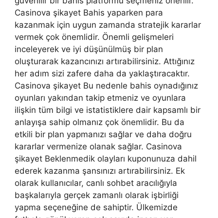
güvenilir bir bahis platformu seçmeniz önerilir.
Casinova şikayet Bahis yaparken para
kazanmak için uygun zamanda stratejik kararlar
vermek çok önemlidir. Önemli gelişmeleri
inceleyerek ve iyi düşünülmüş bir plan
oluşturarak kazancınızı artırabilirsiniz. Attığınız
her adım sizi zafere daha da yaklaştıracaktır.
Casinova şikayet Bu nedenle bahis oynadığınız
oyunları yakından takip etmeniz ve oyunlara
ilişkin tüm bilgi ve istatistiklere dair kapsamlı bir
anlayışa sahip olmanız çok önemlidir. Bu da
etkili bir plan yapmanızı sağlar ve daha doğru
kararlar vermenize olanak sağlar. Casinova
şikayet Beklenmedik olayları kuponunuza dahil
ederek kazanma şansınızı artırabilirsiniz. Ek
olarak kullanıcılar, canlı sohbet aracılığıyla
başkalarıyla gerçek zamanlı olarak işbirliği
yapma seçeneğine de sahiptir. Ülkemizde