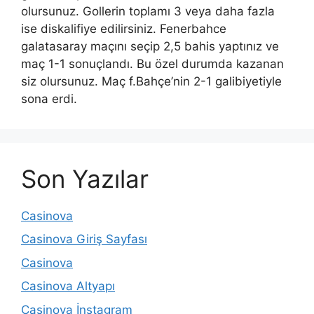
olursunuz. Gollerin toplamı 3 veya daha fazla
ise diskalifiye edilirsiniz. Fenerbahce
galatasaray maçını seçip 2,5 bahis yaptınız ve
maç 1-1 sonuçlandı. Bu özel durumda kazanan
siz olursunuz. Maç f.Bahçe’nin 2-1 galibiyetiyle
sona erdi.
Son Yazılar
Casinova
Casinova Giriş Sayfası
Casinova
Casinova Altyapı
Casinova İnstagram