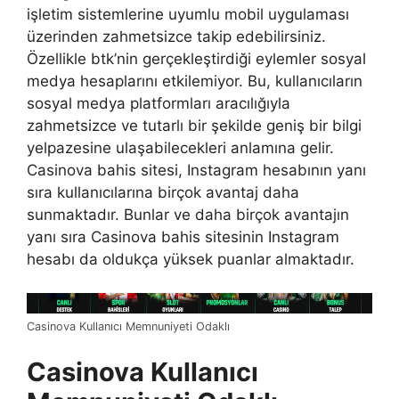
işletim sistemlerine uyumlu mobil uygulaması
üzerinden zahmetsizce takip edebilirsiniz.
Özellikle btk’nin gerçekleştirdiği eylemler sosyal
medya hesaplarını etkilemiyor. Bu, kullanıcıların
sosyal medya platformları aracılığıyla
zahmetsizce ve tutarlı bir şekilde geniş bir bilgi
yelpazesine ulaşabilecekleri anlamına gelir.
Casinova bahis sitesi, Instagram hesabının yanı
sıra kullanıcılarına birçok avantaj daha
sunmaktadır. Bunlar ve daha birçok avantajın
yanı sıra Casinova bahis sitesinin Instagram
hesabı da oldukça yüksek puanlar almaktadır.
Casinova Kullanıcı Memnuniyeti Odaklı
Casinova Kullanıcı