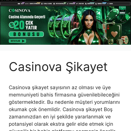
Casinova Şikayet
Casinova şikayet sayısının az olması ve üye
memnuniyeti bahis firmasına güvenilebileceğini
göstermektedir. Bu nedenle müşteri yorumlarını
okumak çok önemlidir. Casinova şikayet Boş
zamanınızdan en iyi şekilde yararlanmak ve
potansiyel olarak ekstra gelir elde etmek için