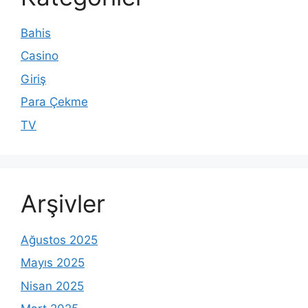
Bahis
Casino
Giriş
Para Çekme
TV
Arşivler
Ağustos 2025
Mayıs 2025
Nisan 2025