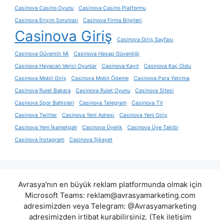
Casinova Casino Oyunu
Casinova Casino Platformu
Casinova Erişim Sorunları
Casinova Firma Bilgileri
Casinova Giriş
Casinova Giriş Sayfası
Casinova Güvenilir Mi
Casinova Hesap Güvenliği
Casinova Heyecan Verici Oyunlar
Casinova Kayıt
Casinova Kaç Oldu
Casinova Mobil Giriş
Casinova Mobil Ödeme
Casinova Para Yatırma
Casinova Rulet Bakara
Casinova Rulet Oyunu
Casinova Sitesi
Casinova Spor Bahisleri
Casinova Telegram
Casinova TV
Casinova Twitter
Casinova Yeni Adresi
Casinova Yeni Giriş
Casinova Yeni İkametgah
Casinova Üyelik
Casinova Üye Takibi
Casinova İnstagram
Casinova Şikayet
Avrasya'nın en büyük reklam platformunda olmak için
Microsoft Teams:
reklam@avrasyamarketing.com
adresimizden veya Telegram: @Avrasyamarketing
adresimizden irtibat kurabilirsiniz. (Tek iletişim