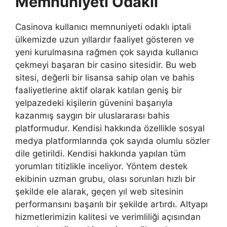
Memnuniyeti Odaklı
Casinova kullanıcı memnuniyeti odaklı iptali
ülkemizde uzun yıllardır faaliyet gösteren ve
yeni kurulmasına rağmen çok sayıda kullanıcı
çekmeyi başaran bir casino sitesidir. Bu web
sitesi, değerli bir lisansa sahip olan ve bahis
faaliyetlerine aktif olarak katılan geniş bir
yelpazedeki kişilerin güvenini başarıyla
kazanmış saygın bir uluslararası bahis
platformudur. Kendisi hakkında özellikle sosyal
medya platformlarında çok sayıda olumlu sözler
dile getirildi. Kendisi hakkında yapılan tüm
yorumları titizlikle inceliyor. Yöntem destek
ekibinin uzman grubu, olası sorunları hızlı bir
şekilde ele alarak, geçen yıl web sitesinin
performansını başarılı bir şekilde artırdı. Altyapı
hizmetlerimizin kalitesi ve verimliliği açısından