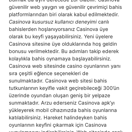
güvenilir web yaygın ve güvenilir çevrimiçi bahis
platformlarından biri olarak kabul edilmektedir.
Casinova kusursuz kullanıcı deneyimi
canlı
bahislerden hoşlanıyorsanız Casinova üye
olarak bu keyfi yaşayabilirsiniz. Yeni üyelere
Casinova sitesine üye olduklarında hoş geldin
bonusu verilmektedir. Bu adımları takip ederek
kolaylıkla bahis oynamaya başlayabilirsiniz.
Casinova web sitesinde casino oyunlarının yanı
sıra çeşitli eğlence seçenekleri de
sunulmaktadır. Casinova web sitesi bahis
tutkunlarının keyifle vakit geçirebileceği 300’ün
üzerinde oyundan oluşan geniş bir yelpaze
sunmaktadır. Arzu ederseniz Casinova apk’yı
yükleyerek mobil cihazınızda bahis oyunlarına
katılabilirsiniz. Hareket halindeyken bahis
oyunlarının keyfini çıkarmak için Casinova