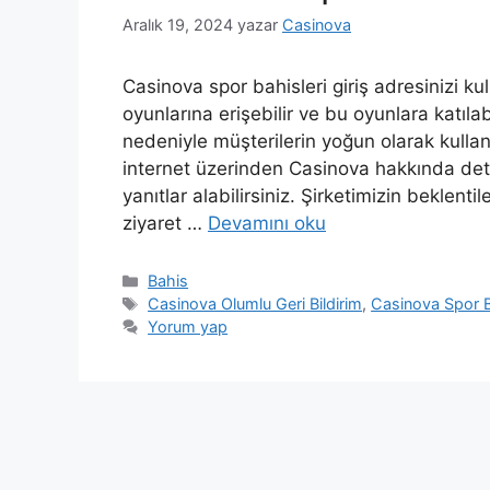
Aralık 19, 2024
yazar
Casinova
Casinova spor bahisleri giriş adresinizi kul
oyunlarına erişebilir ve bu oyunlara katılabi
nedeniyle müşterilerin yoğun olarak kulland
internet üzerinden Casinova hakkında detay
yanıtlar alabilirsiniz. Şirketimizin beklenti
ziyaret …
Devamını oku
Kategoriler
Bahis
Etiketler
Casinova Olumlu Geri Bildirim
,
Casinova Spor B
Yorum yap