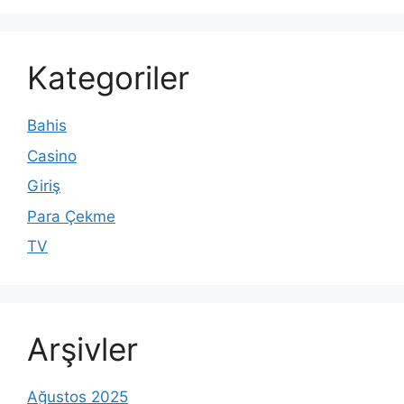
Kategoriler
Bahis
Casino
Giriş
Para Çekme
TV
Arşivler
Ağustos 2025