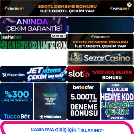
×
CASINOVA GİRİŞ İÇİN TIKLAYINIZ!