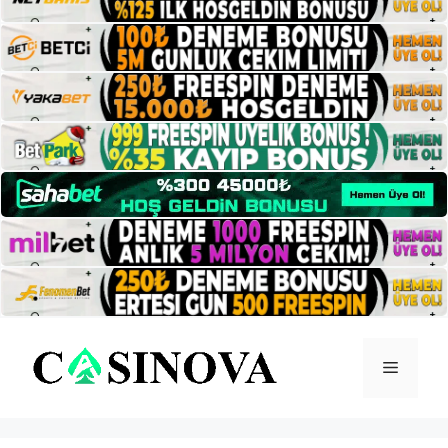
İçeriğe
atla
Menü