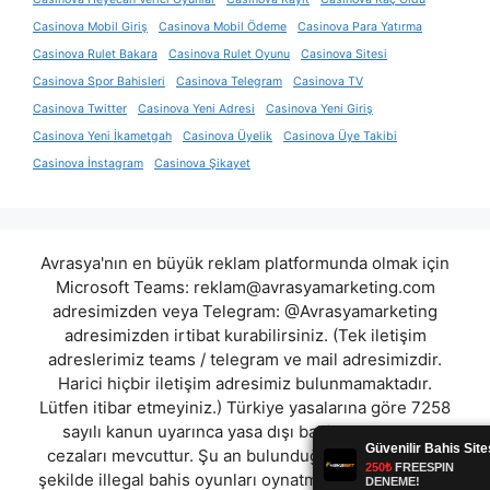
Casinova Mobil Giriş
Casinova Mobil Ödeme
Casinova Para Yatırma
Casinova Rulet Bakara
Casinova Rulet Oyunu
Casinova Sitesi
Casinova Spor Bahisleri
Casinova Telegram
Casinova TV
Casinova Twitter
Casinova Yeni Adresi
Casinova Yeni Giriş
Casinova Yeni İkametgah
Casinova Üyelik
Casinova Üye Takibi
Casinova İnstagram
Casinova Şikayet
Avrasya'nın en büyük reklam platformunda olmak için
Microsoft Teams:
reklam@avrasyamarketing.com
adresimizden veya Telegram: @Avrasyamarketing
adresimizden irtibat kurabilirsiniz. (Tek iletişim
adreslerimiz teams / telegram ve mail adresimizdir.
Harici hiçbir iletişim adresimiz bulunmamaktadır.
Lütfen itibar etmeyiniz.) Türkiye yasalarına göre 7258
sayılı kanun uyarınca yasa dışı bahis oynamanın
cezaları mevcuttur. Şu an bulunduğunuz site hiç bir
şekilde illegal bahis oyunları oynatmıyor ve oynamaya