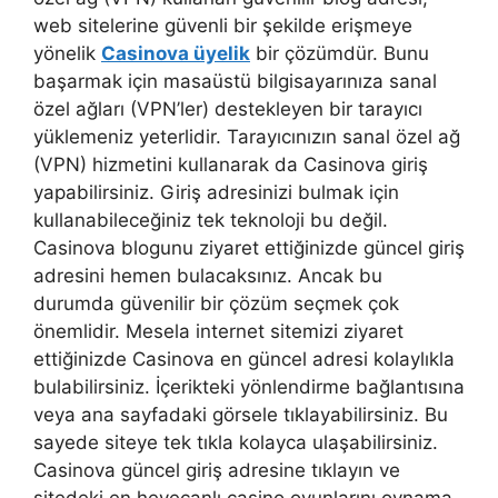
web sitelerine güvenli bir şekilde erişmeye
yönelik
Casinova üyelik
bir çözümdür. Bunu
başarmak için masaüstü bilgisayarınıza sanal
özel ağları (VPN’ler) destekleyen bir tarayıcı
yüklemeniz yeterlidir. Tarayıcınızın sanal özel ağ
(VPN) hizmetini kullanarak da Casinova giriş
yapabilirsiniz. Giriş adresinizi bulmak için
kullanabileceğiniz tek teknoloji bu değil.
Casinova blogunu ziyaret ettiğinizde güncel giriş
adresini hemen bulacaksınız. Ancak bu
durumda güvenilir bir çözüm seçmek çok
önemlidir. Mesela internet sitemizi ziyaret
ettiğinizde Casinova en güncel adresi kolaylıkla
bulabilirsiniz. İçerikteki yönlendirme bağlantısına
veya ana sayfadaki görsele tıklayabilirsiniz. Bu
sayede siteye tek tıkla kolayca ulaşabilirsiniz.
Casinova güncel giriş adresine tıklayın ve