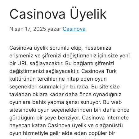
Casinova Üyelik
Nisan 17, 2025
yazar
Casinova
Casinova üyelik sorumlu ekip, hesabınıza
erişmeniz ve şifrenizi değiştirmeniz için size yeni
bir URL sağlayacaktır. Bu bağlantı şifrenizi
değiştirmenizi sağlayacaktır. Casinova Türk
kültürünün tercihlerine hitap eden oyun
seçenekleri sunmak için burada. Bu site size
tavladan oklara kadar daha önce oynadığınız
oyunlara bahis yapma şansı sunuyor. Bu web
sitesindeki oyun seçeneklerinden biri daha önce
gördüğüm bir şeye benziyor. Casinova internete
heyecan katan Casinova üyelik ve olağanüstü
oyun hizmetiyle gelir elde eden popüler bir