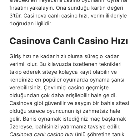
sitedeki en heyecanlı casino oyunlarını oynama
fırsatını yakalayın. Ona sunduğu kartın değeri
3’tür. Casinova canlı casino hızı, verimlilikleriyle
doğrudan ilgilidir.
Casinova Canlı Casino Hızı
Giriş hızı ne kadar hızlı olursa süreç o kadar
verimli olur. Bu kılavuzda özetlenen teknikleri
takip ederek siteye kolayca kayıt olabilir ve
kendinize en popüler oyunlarda oynama şansı
verebilirsiniz. Çevrimiçi casino geçmişte
olduğundan çok daha erişilebilir hale geldi.
Casinova gibi güvenilir ve saygın bir bahis sitesi
olduğu sürece oyuncunun işi zahmetsiz hale
gelir. Bahis oynamak istediğiniz maç başlamak
üzereyse, bahisinizi yatırmanız tavsiye edilir.
Casinova canlı casino hızı
ünlü şöhretine tanık