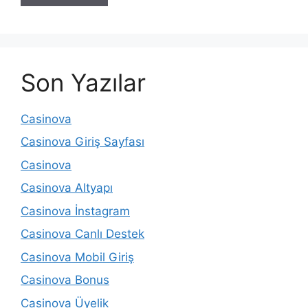
Son Yazılar
Casinova
Casinova Giriş Sayfası
Casinova
Casinova Altyapı
Casinova İnstagram
Casinova Canlı Destek
Casinova Mobil Giriş
Casinova Bonus
Casinova Üyelik