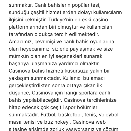
sunmaktır. Canlı bahislerin popülaritesi,
sunduğu çeşitli hizmetlerden dolayı kullanıcıların
ilgisini çekmiştir. Türkiye’nin en eski casino
platformlarından biri olmuştur ve kullanıcıları
tarafından oldukça tercih edilmektedir.
Amacımız, çevrimiçi ve canlı bahis oyunlarına
olan heyecanımızı sizlerle paylaşmak ve size
mümkün olan en iyi seçenekleri sunarak
başarıya ulaşmanıza yardımcı olmaktır.
Casinova bahis hizmeti kusursuza yakın bir
yaklaşım sunmaktadır. Kullanıcı bu amacı
gerçekleştirdikten sonra ortaya çıkan ilk
düşünce, Casinova için hangi sporlara canlı
bahis yapılabileceğidir. Casinova tercihlerinize
hitap edecek çok çeşitli spor bölümleri
sunmaktadır. Futbol, ​​basketbol, ​​tenis, voleybol,
masa tenisi ve buz hokeyi. Casinova web
sitesine erişimde zorluk yaşıyorsanız ve çözüm