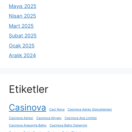
Mayıs 2025
Nisan 2025
Mart 2025
Şubat 2025
Ocak 2025
Aralık 2024
Etiketler
Casinova
Casi Nova
Casinova Adres Güncellemesi
Casinova Adresi
Casinova Altyapı
Casinova Ana Limitler
Casinova Anasayfa Bahis
Casinova Bahis Deneyimi