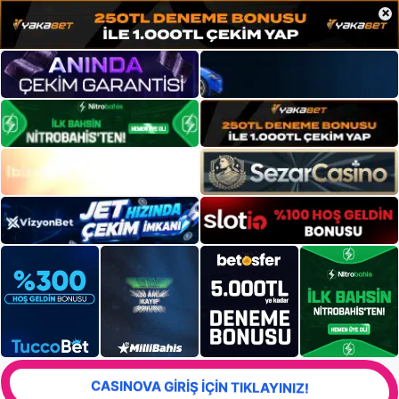
×
CASINOVA GİRİŞ İÇİN TIKLAYINIZ!