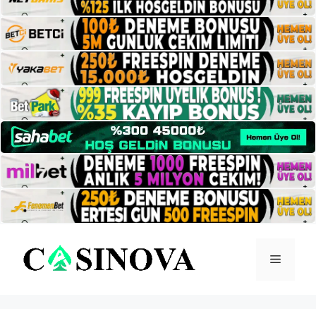
İçeriğe
atla
Menü