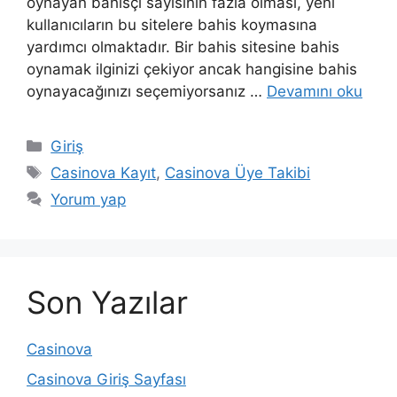
oynayan bahisçi sayısının fazla olması, yeni
kullanıcıların bu sitelere bahis koymasına
yardımcı olmaktadır. Bir bahis sitesine bahis
oynamak ilginizi çekiyor ancak hangisine bahis
oynayacağınızı seçemiyorsanız …
Devamını oku
Kategoriler
Giriş
Etiketler
Casinova Kayıt
,
Casinova Üye Takibi
Yorum yap
Son Yazılar
Casinova
Casinova Giriş Sayfası