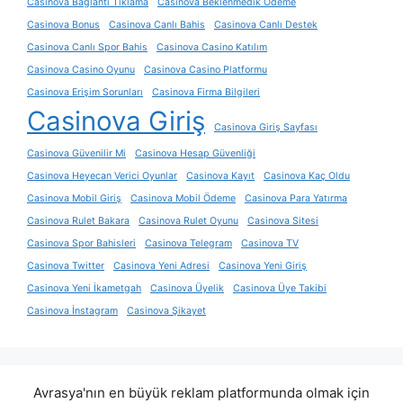
Casinova Bağlantı Tıklama
Casinova Beklenmedik Ödeme
Casinova Bonus
Casinova Canlı Bahis
Casinova Canlı Destek
Casinova Canlı Spor Bahis
Casinova Casino Katılım
Casinova Casino Oyunu
Casinova Casino Platformu
Casinova Erişim Sorunları
Casinova Firma Bilgileri
Casinova Giriş
Casinova Giriş Sayfası
Casinova Güvenilir Mi
Casinova Hesap Güvenliği
Casinova Heyecan Verici Oyunlar
Casinova Kayıt
Casinova Kaç Oldu
Casinova Mobil Giriş
Casinova Mobil Ödeme
Casinova Para Yatırma
Casinova Rulet Bakara
Casinova Rulet Oyunu
Casinova Sitesi
Casinova Spor Bahisleri
Casinova Telegram
Casinova TV
Casinova Twitter
Casinova Yeni Adresi
Casinova Yeni Giriş
Casinova Yeni İkametgah
Casinova Üyelik
Casinova Üye Takibi
Casinova İnstagram
Casinova Şikayet
Avrasya'nın en büyük reklam platformunda olmak için