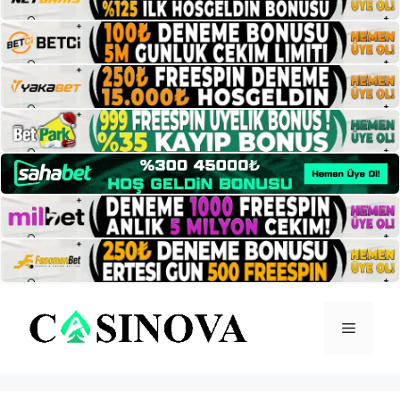
İçeriğe
atla
Menü