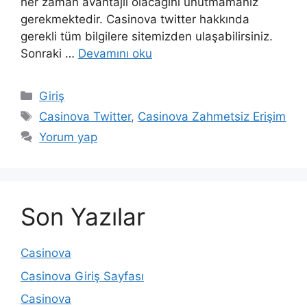
her zaman avantajlı olacağını unutmamanız
gerekmektedir. Casinova twitter hakkında
gerekli tüm bilgilere sitemizden ulaşabilirsiniz.
Sonraki …
Devamını oku
Kategoriler
Giriş
Etiketler
Casinova Twitter
,
Casinova Zahmetsiz Erişim
Yorum yap
Son Yazılar
Casinova
Casinova Giriş Sayfası
Casinova