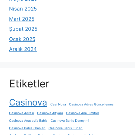
Nisan 2025
Mart 2025
Şubat 2025
Ocak 2025
Aralık 2024
Etiketler
Casinova
Casi Nova
Casinova Adres Güncellemesi
Casinova Adresi
Casinova Altyapı
Casinova Ana Limitler
Casinova Anasayfa Bahis
Casinova Bahis Deneyimi
Casinova Bahis Oranları
Casinova Bahis Türleri