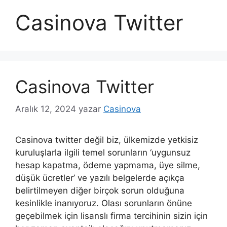
Casinova Twitter
Casinova Twitter
Aralık 12, 2024
yazar
Casinova
Casinova twitter değil biz, ülkemizde yetkisiz
kuruluşlarla ilgili temel sorunların ‘uygunsuz
hesap kapatma, ödeme yapmama, üye silme,
düşük ücretler’ ve yazılı belgelerde açıkça
belirtilmeyen diğer birçok sorun olduğuna
kesinlikle inanıyoruz. Olası sorunların önüne
geçebilmek için lisanslı firma tercihinin sizin için