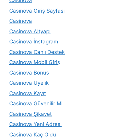
Casinova
Casinova Giriş Sayfası
Casinova
Casinova Altyapı
Casinova İnstagram
Casinova Canlı Destek
Casinova Mobil Giriş
Casinova Bonus
Casinova Üyelik
Casinova Kayıt
Casinova Güvenilir Mi
Casinova Şikayet
Casinova Yeni Adresi
Casinova Kaç Oldu