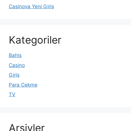
Casinova Yeni Giriş
Kategoriler
Bahis
Casino
Giriş
Para Çekme
TV
Arşivler